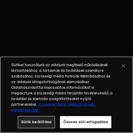
bűvészek
mutatják meg,
hogy mire
képesek. A közel
4000 jelentkezőből
42 produkció jutott
be a műsorba,
melyben a 4 tagú
zsűri (Falusi
Sütiket használunk az oldalunk megfelelő működésének
Mariann, Keleti
biztosításához, a tartalmak és hirdetések személyre
Andrea, Fábry
szabásához, közösségi média funkciók felkínálásához és
az oldalunk látogatottságának elemzéséhez.
Sándor, Náray
Oldalhasználattal kapcsolatos információkat is
Tamás) és a nézők
megosztunk a közösségi média területén tevékenykedő, a
együtt döntik el,
hirdetési és elemzési szolgáltatásokat nyújtó
hogy ki a
partnereinkkel.
A cookie (süti) tájékoztatóért
kattintson ide.
legtehetségesebb.
A Csillag születik
Sütik beállítása
Összes süti elfogadása
produkcióba az