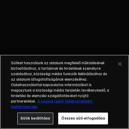
László műsorvezető keresztül-
kasul beutazza hazánkat
Soprontól Mátészalkáig, vagy
éppen Esztergomtól Szegedig.
Laci mindenre figyel, ami
érdekes lehet: szinte mindent
kipróbál, felpróbál és a hasát
sem kíméli. Szakértők
bevonásával, ha kell ablakot
Sütiket használunk az oldalunk megfelelő működésének
cserél, játszóteret épít,
biztosításához, a tartalmak és hirdetések személyre
fotósnak áll, tekeri a
szabásához, közösségi média funkciók felkínálásához és
drótszamarakat, parolázik a
az oldalunk látogatottságának elemzéséhez.
Oldalhasználattal kapcsolatos információkat is
polgármesterekkel, medencébe
megosztunk a közösségi média területén tevékenykedő, a
csobban, és akár még egy
hirdetési és elemzési szolgáltatásokat nyújtó
repülő szárnyán is végigsétál –
partnereinkkel.
A cookie (süti) tájékoztatóért
csak azért, hogy hiteles képet
kattintson ide.
adjon arról, mit érdemes
Sütik beállítása
Összes süti elfogadása
kipróbálni és mire kell ügyelnünk
mindennapi életünk