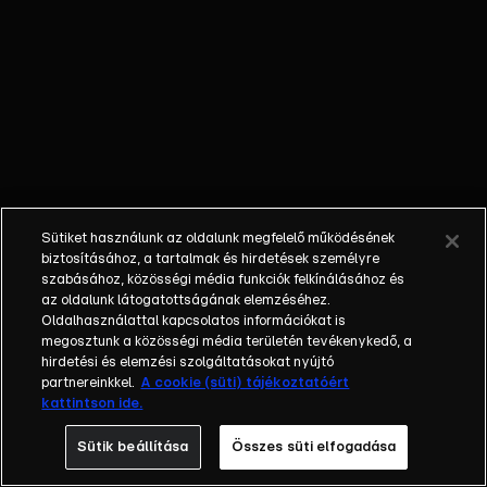
László műsorvezető keresztül-
kasul beutazza hazánkat
Soprontól Mátészalkáig, vagy
éppen Esztergomtól Szegedig.
Laci mindenre figyel, ami
érdekes lehet: szinte mindent
kipróbál, felpróbál és a hasát
sem kíméli. Szakértők
bevonásával, ha kell ablakot
Sütiket használunk az oldalunk megfelelő működésének
cserél, játszóteret épít,
biztosításához, a tartalmak és hirdetések személyre
fotósnak áll, tekeri a
szabásához, közösségi média funkciók felkínálásához és
drótszamarakat, parolázik a
az oldalunk látogatottságának elemzéséhez.
Oldalhasználattal kapcsolatos információkat is
polgármesterekkel, medencébe
megosztunk a közösségi média területén tevékenykedő, a
csobban, és akár még egy
hirdetési és elemzési szolgáltatásokat nyújtó
repülő szárnyán is végigsétál –
partnereinkkel.
A cookie (süti) tájékoztatóért
csak azért, hogy hiteles képet
kattintson ide.
adjon arról, mit érdemes
Sütik beállítása
Összes süti elfogadása
kipróbálni és mire kell ügyelnünk
mindennapi életünk