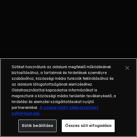
László műsorvezető keresztül-
kasul beutazza hazánkat
Soprontól Mátészalkáig, vagy
éppen Esztergomtól Szegedig.
Laci mindenre figyel, ami
érdekes lehet: szinte mindent
kipróbál, felpróbál és a hasát
sem kíméli. Szakértők
bevonásával, ha kell ablakot
Sütiket használunk az oldalunk megfelelő működésének
cserél, játszóteret épít,
biztosításához, a tartalmak és hirdetések személyre
fotósnak áll, tekeri a
szabásához, közösségi média funkciók felkínálásához és
drótszamarakat, parolázik a
az oldalunk látogatottságának elemzéséhez.
Oldalhasználattal kapcsolatos információkat is
polgármesterekkel, medencébe
megosztunk a közösségi média területén tevékenykedő, a
csobban, és akár még egy
hirdetési és elemzési szolgáltatásokat nyújtó
repülő szárnyán is végigsétál –
partnereinkkel.
A cookie (süti) tájékoztatóért
csak azért, hogy hiteles képet
kattintson ide.
adjon arról, mit érdemes
Sütik beállítása
Összes süti elfogadása
kipróbálni és mire kell ügyelnünk
mindennapi életünk