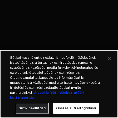
László műsorvezető keresztül-
kasul beutazza hazánkat
Soprontól Mátészalkáig, vagy
éppen Esztergomtól Szegedig.
Laci mindenre figyel, ami
érdekes lehet: szinte mindent
kipróbál, felpróbál és a hasát
sem kíméli. Szakértők
bevonásával, ha kell ablakot
Sütiket használunk az oldalunk megfelelő működésének
cserél, játszóteret épít,
biztosításához, a tartalmak és hirdetések személyre
fotósnak áll, tekeri a
szabásához, közösségi média funkciók felkínálásához és
drótszamarakat, parolázik a
az oldalunk látogatottságának elemzéséhez.
Oldalhasználattal kapcsolatos információkat is
polgármesterekkel, medencébe
megosztunk a közösségi média területén tevékenykedő, a
csobban, és akár még egy
hirdetési és elemzési szolgáltatásokat nyújtó
repülő szárnyán is végigsétál –
partnereinkkel.
A cookie (süti) tájékoztatóért
csak azért, hogy hiteles képet
kattintson ide.
adjon arról, mit érdemes
Sütik beállítása
Összes süti elfogadása
kipróbálni és mire kell ügyelnünk
mindennapi életünk