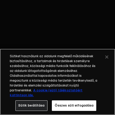
kulturális
nevezetességei,
valamint
gasztronómiája –
ezek mind
megtalálhatók a
Célirány című
életmódmagazinban.
Schönekker László
Sütiket használunk az oldalunk megfelelő működésének
műsorvezető
biztosításához, a tartalmak és hirdetések személyre
keresztül-kasul
szabásához, közösségi média funkciók felkínálásához és
beutazza hazánkat
az oldalunk látogatottságának elemzéséhez.
Oldalhasználattal kapcsolatos információkat is
Soprontól
megosztunk a közösségi média területén tevékenykedő, a
Mátészalkáig, vagy
hirdetési és elemzési szolgáltatásokat nyújtó
éppen Esztergomtól
partnereinkkel.
A cookie (süti) tájékoztatóért
Szegedig. Laci
kattintson ide.
mindenre figyel, ami
Sütik beállítása
Összes süti elfogadása
érdekes lehet: szinte
mindent kipróbál,