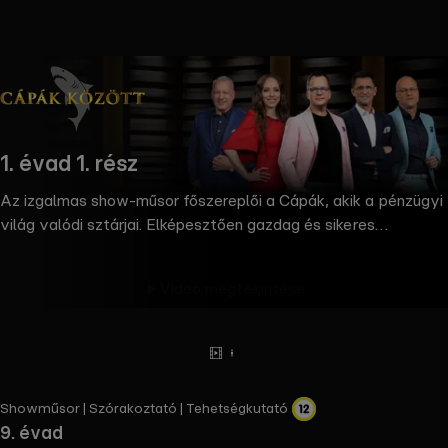
the
h page
 main
nt
the
1. évad 1. rész
ibility
ment
Az izgalmas show-műsor főszereplői a Cápák, akik a pénzügyi
világ valódi sztárjai. Elképesztően gazdag és sikeres
üzletemberek, kíméletlen döntéshozók, akik egy
tévéműsorban is kizárólag a legígéretesebb befektetésekbe
Videó megtekintése
szállnak be. © RTL Magyarország / Sony Pictures
Előzetes
Tovább
olvasok
Showműsor | Szórakoztató | Tehetségkutató
9. évad