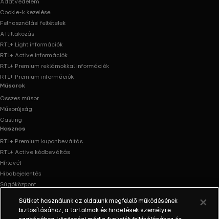
Adatvédelem
Cookie-k kezelése
Felhasználási feltételek
AI tiltakozás
RTL+ Light információk
RTL+ Active információk
RTL+ Premium reklámokkal információk
RTL+ Premium információk
Műsorok
Összes műsor
Műsorújság
Casting
Hasznos
RTL+ Premium kuponbeváltás
RTL+ Active kódbeváltás
Hírlevél
Hibabejelentés
Súgóközpont
Oldaltérkép
Sütiket használunk az oldalunk megfelelő működésének
Akadálymentesítés
biztosításához, a tartalmak és hirdetések személyre
Facebook
Instagram