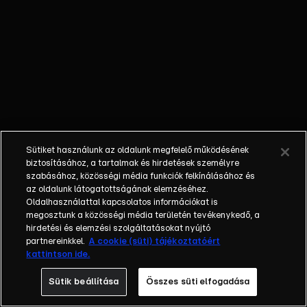
Den 2005-ben
hódította meg a
világot, ma már 45
országban látható,
hazánkban 2019-
ben került először
képernyőre, azóta
évről évre nő a
sikere. Az RTL
Sütiket használunk az oldalunk megfelelő működésének
üzleti show-
biztosításához, a tartalmak és hirdetések személyre
műsorának Cápái
szabásához, közösségi média funkciók felkínálásához és
az oldalunk látogatottságának elemzéséhez.
olyan
Oldalhasználattal kapcsolatos információkat is
üzletemberek, akik
megosztunk a közösségi média területén tevékenykedő, a
saját pénzüket
hirdetési és elemzési szolgáltatásokat nyújtó
kockáztatva
partnereinkkel.
A cookie (süti) tájékoztatóért
kattintson ide.
döntik el, hogy
beszállnak-e egy
Sütik beállítása
Összes süti elfogadása
üzletbe, vagy sem.