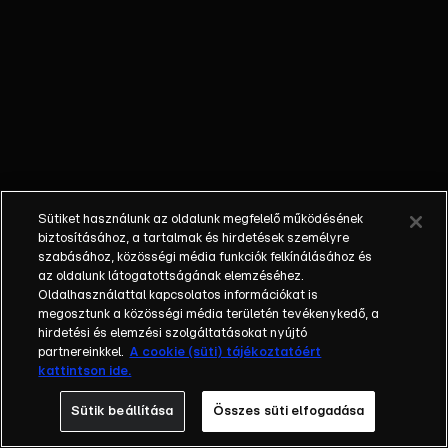
vállalkozói
történetek,
pitchek és
ajánlattételek
hangzanak el a
Cápák között 8.
évadában,
amelyben már
ismert és
Sütiket használunk az oldalunk megfelelő működésének
Cápaként most
biztosításához, a tartalmak és hirdetések személyre
debütáló
szabásához, közösségi média funkciók felkínálásához és
az oldalunk látogatottságának elemzéséhez.
befektetők is
Oldalhasználattal kapcsolatos információkat is
bemutatkoznak
megosztunk a közösségi média területén tevékenykedő, a
a nézőknek.
hirdetési és elemzési szolgáltatásokat nyújtó
Minden
partnereinkkel.
A cookie (süti) tájékoztatóért
kattintson ide.
eddiginél több,
üzletre szomjas
Sütik beállítása
Összes süti elfogadása
Cápa veszi