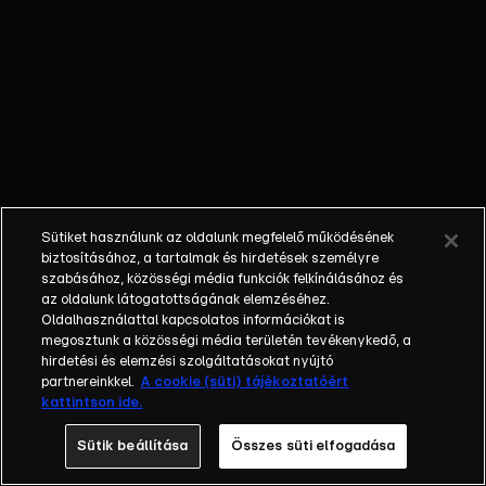
Dragons’ Den ma már
45 országban látható
– 2019 óta található
meg az RTL
műsorkínálatában. A
műsor sikere a
kezdetek óta
töretlen, ahogy a
Cápák befektetései
Sütiket használunk az oldalunk megfelelő működésének
is: a műsor indulása
biztosításához, a tartalmak és hirdetések személyre
óta közel egymilliárd
szabásához, közösségi média funkciók felkínálásához és
az oldalunk látogatottságának elemzéséhez.
forintot ígértek oda
Oldalhasználattal kapcsolatos információkat is
azok az
megosztunk a közösségi média területén tevékenykedő, a
üzletemberek, akik
hirdetési és elemzési szolgáltatásokat nyújtó
saját, befektetésre
partnereinkkel.
A cookie (süti) tájékoztatóért
kattintson ide.
szánt pénzükkel
szavaznak bizalmat
Sütik beállítása
Összes süti elfogadása
egy-egy feltörekvő