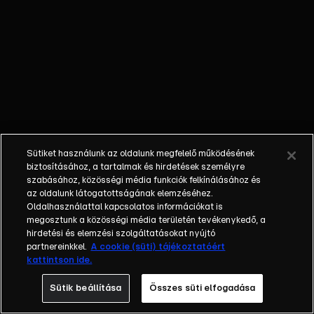
Cápája Tomán
Szabina, a sikeres
üzletasszony, aki
15 év
modellkarriert
követően már 8
éve építi saját
vállalkozását. A
Toman
Sütiket használunk az oldalunk megfelelő működésének
életmódprogram
biztosításához, a tartalmak és hirdetések személyre
megalkotója, az
szabásához, közösségi média funkciók felkínálásához és
az oldalunk látogatottságának elemzéséhez.
egészséges és
Oldalhasználattal kapcsolatos információkat is
fenntartható
megosztunk a közösségi média területén tevékenykedő, a
fogyás
hirdetési és elemzési szolgáltatásokat nyújtó
elkötelezett
partnereinkkel.
A cookie (süti) tájékoztatóért
kattintson ide.
szószólója
amellett, hogy
Sütik beállítása
Összes süti elfogadása
nagyívű karriert