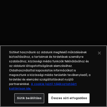
hajtja. Sokszor
kiszámíthatatlan,
imád flörtölni,
különleges
kapcsolata van
Józsival.
Sütiket használunk az oldalunk megfelelő működésének
biztosításához, a tartalmak és hirdetések személyre
szabásához, közösségi média funkciók felkínálásához és
az oldalunk látogatottságának elemzéséhez.
Oldalhasználattal kapcsolatos információkat is
megosztunk a közösségi média területén tevékenykedő, a
hirdetési és elemzési szolgáltatásokat nyújtó
partnereinkkel.
A cookie (süti) tájékoztatóért
kattintson ide.
Sütik beállítása
Összes süti elfogadása