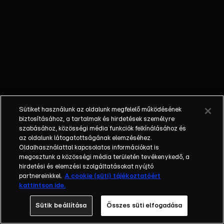
sorozatában
bepillantást
nyerhetünk a
fényűző, luxus
ingatlanok és
tulajdonosaik
világába, egy elit
ingatlaniroda
életét nyomon
Sütiket használunk az oldalunk megfelelő működésének
követve. A fikciós
biztosításához, a tartalmak és hirdetések személyre
elemekkel
szabásához, közösségi média funkciók felkínálásához és
az oldalunk látogatottságának elemzéséhez.
dúsított reality
Oldalhasználattal kapcsolatos információkat is
sorozat (gyártó:
megosztunk a közösségi média területén tevékenykedő, a
Scripted
hirdetési és elemzési szolgáltatásokat nyújtó
Productions,
partnereinkkel.
A cookie (süti) tájékoztatóért
kattintson ide.
kreatív producer:
Hámori Barbara)
Sütik beállítása
Összes süti elfogadása
egy kifejezetten