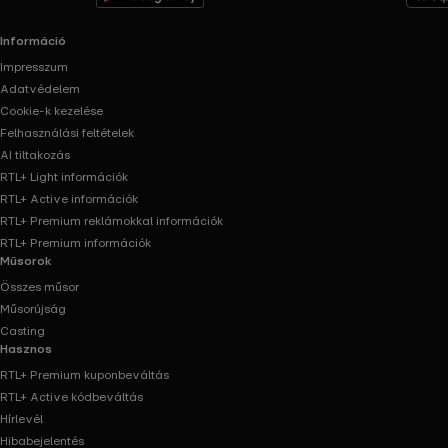
Információ
Impresszum
Adatvédelem
Cookie-k kezelése
Felhasználási feltételek
AI tiltakozás
RTL+ Light információk
RTL+ Active információk
RTL+ Premium reklámokkal információk
RTL+ Premium információk
Műsorok
Összes műsor
Műsorújság
Casting
Hasznos
RTL+ Premium kuponbeváltás
RTL+ Active kódbeváltás
Hírlevél
Hibabejelentés