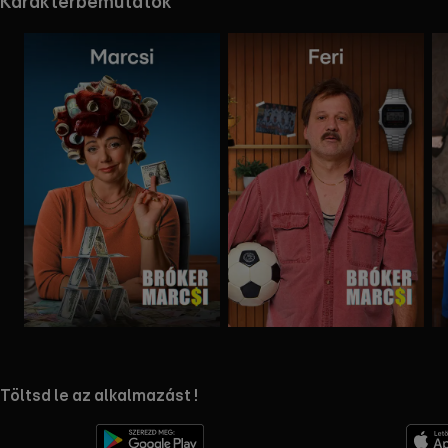
Karakterbemutatók
Mappa
Mappa
megnyitása
megnyitása
RTL+ useful links.
Töltsd le az alkalmazást !