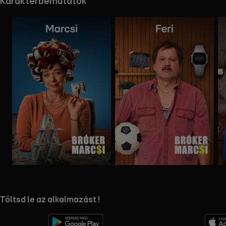
Karakterbemutatók
Mappa
Mappa
megnyitása
megnyitása
RTL+ useful links.
Töltsd le az alkalmazást !