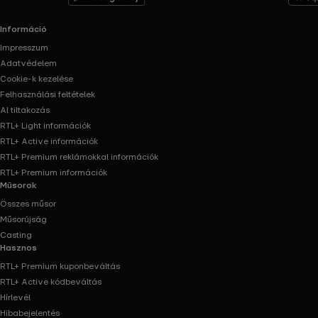
Információ
Impresszum
Adatvédelem
Cookie-k kezelése
Felhasználási feltételek
AI tiltakozás
RTL+ Light információk
RTL+ Active információk
RTL+ Premium reklámokkal információk
RTL+ Premium információk
Műsorok
Összes műsor
Műsorújság
Casting
Hasznos
RTL+ Premium kuponbeváltás
RTL+ Active kódbeváltás
Hírlevél
Hibabejelentés