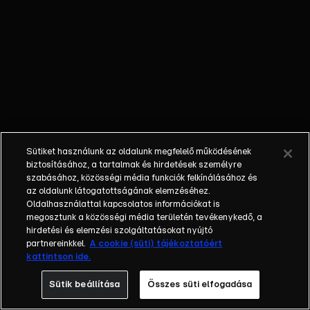
mennyi érdekességet
tartogat számukra ez a
trendi világ. Az RTL
Klub heti műsora a
hazai és nemzetközi
marketingkommunikáció
legérdekesebb és
legfontosabb
területeiről válogatja
Sütiket használunk az oldalunk megfelelő működésének
témáit. Ott vagyunk és
biztosításához, a tartalmak és hirdetések személyre
ott leszünk a
szabásához, közösségi média funkciók felkínálásához és
legnagyobb hazai
az oldalunk látogatottságának elemzéséhez.
Oldalhasználattal kapcsolatos információkat is
szakmai konferenciákon
megosztunk a közösségi média területén tevékenykedő, a
és a nagy nemzetközi
hirdetési és elemzési szolgáltatásokat nyújtó
eseményeken,
partnereinkkel.
A cookie (süti) tájékoztatóért
fesztiválokon. Célunk,
kattintson ide.
hogy a szakmai híreket
Sütik beállítása
Összes süti elfogadása
kellően szórakoztató
formában közvetítsük.