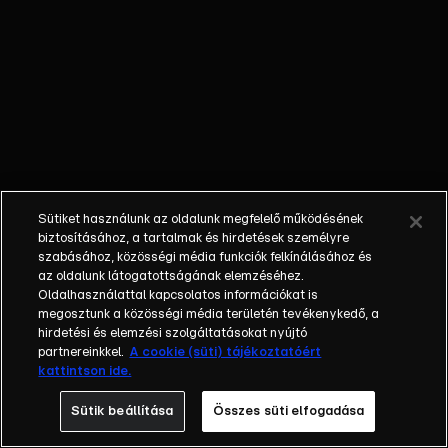
mennyi érdekességet
tartogat számukra ez a
trendi világ. Az RTL
Klub heti műsora a
hazai és nemzetközi
marketingkommunikáció
legérdekesebb és
legfontosabb
területeiről válogatja
Sütiket használunk az oldalunk megfelelő működésének
témáit. Ott vagyunk és
biztosításához, a tartalmak és hirdetések személyre
ott leszünk a
szabásához, közösségi média funkciók felkínálásához és
legnagyobb hazai
az oldalunk látogatottságának elemzéséhez.
Oldalhasználattal kapcsolatos információkat is
szakmai konferenciákon
megosztunk a közösségi média területén tevékenykedő, a
és a nagy nemzetközi
hirdetési és elemzési szolgáltatásokat nyújtó
eseményeken,
partnereinkkel.
A cookie (süti) tájékoztatóért
fesztiválokon. Célunk,
kattintson ide.
hogy a szakmai híreket
Sütik beállítása
Összes süti elfogadása
kellően szórakoztató
formában közvetítsük.