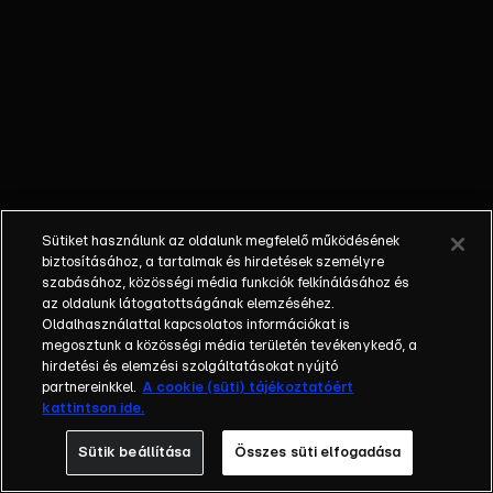
mennyi érdekességet
tartogat számukra ez a
trendi világ. Az RTL
Klub heti műsora a
hazai és nemzetközi
marketingkommunikáció
legérdekesebb és
legfontosabb
területeiről válogatja
Sütiket használunk az oldalunk megfelelő működésének
témáit. Ott vagyunk és
biztosításához, a tartalmak és hirdetések személyre
ott leszünk a
szabásához, közösségi média funkciók felkínálásához és
legnagyobb hazai
az oldalunk látogatottságának elemzéséhez.
Oldalhasználattal kapcsolatos információkat is
szakmai konferenciákon
megosztunk a közösségi média területén tevékenykedő, a
és a nagy nemzetközi
hirdetési és elemzési szolgáltatásokat nyújtó
eseményeken,
partnereinkkel.
A cookie (süti) tájékoztatóért
fesztiválokon. Célunk,
kattintson ide.
hogy a szakmai híreket
Sütik beállítása
Összes süti elfogadása
kellően szórakoztató
formában közvetítsük.