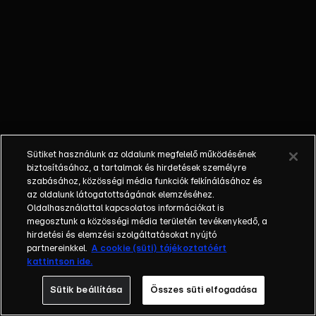
mennyi érdekességet
tartogat számukra ez a
trendi világ. Az RTL
Klub heti műsora a
hazai és nemzetközi
marketingkommunikáció
legérdekesebb és
legfontosabb
területeiről válogatja
Sütiket használunk az oldalunk megfelelő működésének
témáit. Ott vagyunk és
biztosításához, a tartalmak és hirdetések személyre
ott leszünk a
szabásához, közösségi média funkciók felkínálásához és
legnagyobb hazai
az oldalunk látogatottságának elemzéséhez.
Oldalhasználattal kapcsolatos információkat is
szakmai konferenciákon
megosztunk a közösségi média területén tevékenykedő, a
és a nagy nemzetközi
hirdetési és elemzési szolgáltatásokat nyújtó
eseményeken,
partnereinkkel.
A cookie (süti) tájékoztatóért
fesztiválokon. Célunk,
kattintson ide.
hogy a szakmai híreket
Sütik beállítása
Összes süti elfogadása
kellően szórakoztató
formában közvetítsük.