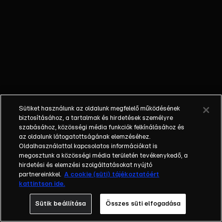
mennyi érdekességet
tartogat számukra ez a
trendi világ. Az RTL
Klub heti műsora a
hazai és nemzetközi
marketingkommunikáció
legérdekesebb és
legfontosabb
területeiről válogatja
Sütiket használunk az oldalunk megfelelő működésének
témáit. Ott vagyunk és
biztosításához, a tartalmak és hirdetések személyre
ott leszünk a
szabásához, közösségi média funkciók felkínálásához és
legnagyobb hazai
az oldalunk látogatottságának elemzéséhez.
Oldalhasználattal kapcsolatos információkat is
szakmai konferenciákon
megosztunk a közösségi média területén tevékenykedő, a
és a nagy nemzetközi
hirdetési és elemzési szolgáltatásokat nyújtó
eseményeken,
partnereinkkel.
A cookie (süti) tájékoztatóért
fesztiválokon. Célunk,
kattintson ide.
hogy a szakmai híreket
Sütik beállítása
Összes süti elfogadása
kellően szórakoztató
formában közvetítsük.