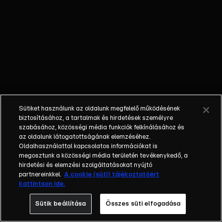
mennyi érdekességet
tartogat számukra ez a
trendi világ. Az RTL
Klub heti műsora a
hazai és nemzetközi
marketingkommunikáció
legérdekesebb és
legfontosabb
területeiről válogatja
Sütiket használunk az oldalunk megfelelő működésének
témáit. Ott vagyunk és
biztosításához, a tartalmak és hirdetések személyre
ott leszünk a
szabásához, közösségi média funkciók felkínálásához és
legnagyobb hazai
az oldalunk látogatottságának elemzéséhez.
Oldalhasználattal kapcsolatos információkat is
szakmai konferenciákon
megosztunk a közösségi média területén tevékenykedő, a
és a nagy nemzetközi
hirdetési és elemzési szolgáltatásokat nyújtó
eseményeken,
partnereinkkel.
A cookie (süti) tájékoztatóért
fesztiválokon. Célunk,
kattintson ide.
hogy a szakmai híreket
Sütik beállítása
Összes süti elfogadása
kellően szórakoztató
formában közvetítsük.