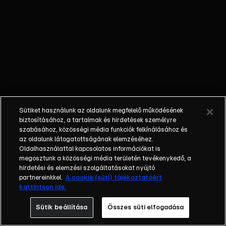
mennyi érdekességet
tartogat számukra ez a
trendi világ. Az RTL
Klub heti műsora a
hazai és nemzetközi
marketingkommunikáció
legérdekesebb és
legfontosabb
területeiről válogatja
Sütiket használunk az oldalunk megfelelő működésének
témáit. Ott vagyunk és
biztosításához, a tartalmak és hirdetések személyre
ott leszünk a
szabásához, közösségi média funkciók felkínálásához és
legnagyobb hazai
az oldalunk látogatottságának elemzéséhez.
Oldalhasználattal kapcsolatos információkat is
szakmai konferenciákon
megosztunk a közösségi média területén tevékenykedő, a
és a nagy nemzetközi
hirdetési és elemzési szolgáltatásokat nyújtó
eseményeken,
partnereinkkel.
A cookie (süti) tájékoztatóért
fesztiválokon. Célunk,
kattintson ide.
hogy a szakmai híreket
Sütik beállítása
Összes süti elfogadása
kellően szórakoztató
formában közvetítsük.