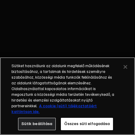
küzdelméről az
igaz szerelemért.
A romantikus
történet 1865-ben
játszódik, amikor a
rang és a
származás ereje
még
legyőzhetetlennek
Sütiket használunk az oldalunk megfelelő működésének
tűnt. Ám a szívnek
biztosításához, a tartalmak és hirdetések személyre
már akkor sem
szabásához, közösségi média funkciók felkínálásához és
az oldalunk látogatottságának elemzéséhez.
lehetett
Oldalhasználattal kapcsolatos információkat is
parancsolni, így a
megosztunk a közösségi média területén tevékenykedő, a
Bátrak földje
hirdetési és elemzési szolgáltatásokat nyújtó
szereplői a
partnereinkkel.
A cookie (süti) tájékoztatóért
kattintson ide.
hazugságok, az
intrikák, de még
Sütik beállítása
Összes süti elfogadása
akár életek