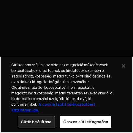
küzdelméről az
igaz szerelemért.
A romantikus
történet 1865-ben
játszódik, amikor a
rang és a
származás ereje
még
legyőzhetetlennek
Sütiket használunk az oldalunk megfelelő működésének
tűnt. Ám a szívnek
biztosításához, a tartalmak és hirdetések személyre
már akkor sem
szabásához, közösségi média funkciók felkínálásához és
az oldalunk látogatottságának elemzéséhez.
lehetett
Oldalhasználattal kapcsolatos információkat is
parancsolni, így a
megosztunk a közösségi média területén tevékenykedő, a
Bátrak földje
hirdetési és elemzési szolgáltatásokat nyújtó
szereplői a
partnereinkkel.
A cookie (süti) tájékoztatóért
kattintson ide.
hazugságok, az
intrikák, de még
Sütik beállítása
Összes süti elfogadása
akár életek