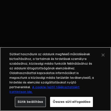
közepén.
Segítséget
keresve a mezők
között
rábukkannak egy
kosárlabdapályára,
amelyet a helyi
gyerekek
építettek. Hamar
Sütiket használunk az oldalunk megfelelő működésének
kiderül, hogy a
biztosításához, a tartalmak és hirdetések személyre
pályát egy
szabásához, közösségi média funkciók felkínálásához és
az oldalunk látogatottságának elemzéséhez.
fejlesztő
Oldalhasználattal kapcsolatos információkat is
fenyegeti, aki be
megosztunk a közösségi média területén tevékenykedő, a
akarja építeni a
hirdetési és elemzési szolgáltatásokat nyújtó
területet.
partnereinkkel.
A cookie (süti) tájékoztatóért
kattintson ide.
Sütik beállítása
Összes süti elfogadása