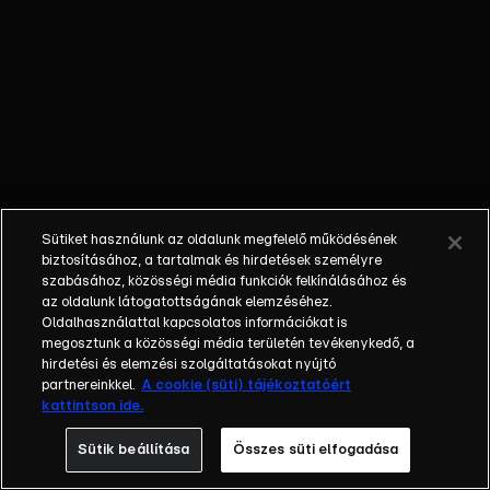
őket. Mély
barátság
szövődött köztük,
amely kiállta az
idő próbáját, és
nagyralátó álmok
szülője lett. Az
azóta eltelt évek
során megélték a
Sütiket használunk az oldalunk megfelelő működésének
siker és a bukás
biztosításához, a tartalmak és hirdetések személyre
sokféle szintjét.
szabásához, közösségi média funkciók felkínálásához és
az oldalunk látogatottságának elemzéséhez.
Karriert építettek,
Oldalhasználattal kapcsolatos információkat is
családot
megosztunk a közösségi média területén tevékenykedő, a
alapítottak,
hirdetési és elemzési szolgáltatásokat nyújtó
gyermekeik
partnereinkkel.
A cookie (süti) tájékoztatóért
kattintson ide.
születtek,
elváltak.
Sütik beállítása
Összes süti elfogadása
Néhányuk nem is