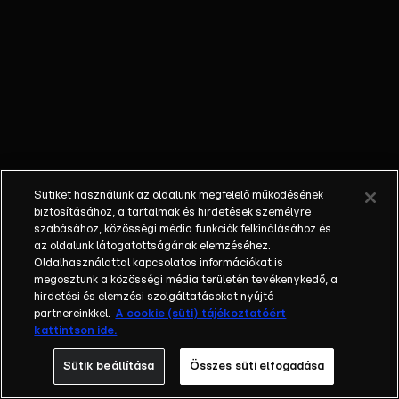
őket. Mély
barátság
szövődött köztük,
amely kiállta az
idő próbáját, és
nagyralátó álmok
szülője lett. Az
azóta eltelt évek
során megélték a
Sütiket használunk az oldalunk megfelelő működésének
siker és a bukás
biztosításához, a tartalmak és hirdetések személyre
sokféle szintjét.
szabásához, közösségi média funkciók felkínálásához és
az oldalunk látogatottságának elemzéséhez.
Karriert építettek,
Oldalhasználattal kapcsolatos információkat is
családot
megosztunk a közösségi média területén tevékenykedő, a
alapítottak,
hirdetési és elemzési szolgáltatásokat nyújtó
gyermekeik
partnereinkkel.
A cookie (süti) tájékoztatóért
kattintson ide.
születtek,
elváltak.
Sütik beállítása
Összes süti elfogadása
Néhányuk nem is