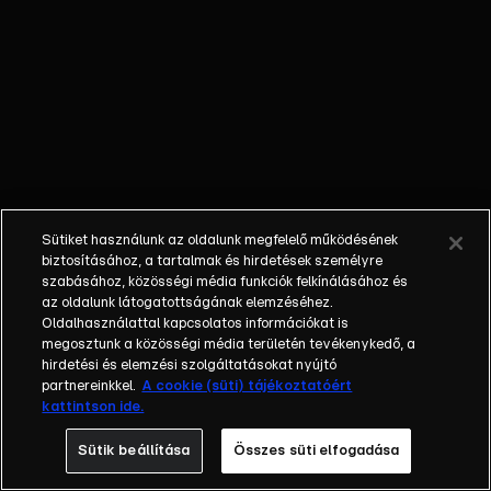
őket. Mély
barátság
szövődött köztük,
amely kiállta az
idő próbáját, és
nagyralátó álmok
szülője lett. Az
azóta eltelt évek
során megélték a
Sütiket használunk az oldalunk megfelelő működésének
siker és a bukás
biztosításához, a tartalmak és hirdetések személyre
sokféle szintjét.
szabásához, közösségi média funkciók felkínálásához és
az oldalunk látogatottságának elemzéséhez.
Karriert építettek,
Oldalhasználattal kapcsolatos információkat is
családot
megosztunk a közösségi média területén tevékenykedő, a
alapítottak,
hirdetési és elemzési szolgáltatásokat nyújtó
gyermekeik
partnereinkkel.
A cookie (süti) tájékoztatóért
kattintson ide.
születtek,
elváltak.
Sütik beállítása
Összes süti elfogadása
Néhányuk nem is