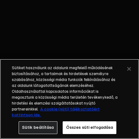
őket. Mély
barátság
szövődött köztük,
amely kiállta az
idő próbáját, és
nagyralátó álmok
szülője lett. Az
azóta eltelt évek
során megélték a
Sütiket használunk az oldalunk megfelelő működésének
siker és a bukás
biztosításához, a tartalmak és hirdetések személyre
sokféle szintjét.
szabásához, közösségi média funkciók felkínálásához és
az oldalunk látogatottságának elemzéséhez.
Karriert építettek,
Oldalhasználattal kapcsolatos információkat is
családot
megosztunk a közösségi média területén tevékenykedő, a
alapítottak,
hirdetési és elemzési szolgáltatásokat nyújtó
gyermekeik
partnereinkkel.
A cookie (süti) tájékoztatóért
kattintson ide.
születtek,
elváltak.
Sütik beállítása
Összes süti elfogadása
Néhányuk nem is