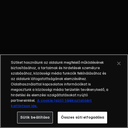
őket. Mély
barátság
szövődött köztük,
amely kiállta az
idő próbáját, és
nagyralátó álmok
szülője lett. Az
azóta eltelt évek
során megélték a
Sütiket használunk az oldalunk megfelelő működésének
siker és a bukás
biztosításához, a tartalmak és hirdetések személyre
sokféle szintjét.
szabásához, közösségi média funkciók felkínálásához és
az oldalunk látogatottságának elemzéséhez.
Karriert építettek,
Oldalhasználattal kapcsolatos információkat is
családot
megosztunk a közösségi média területén tevékenykedő, a
alapítottak,
hirdetési és elemzési szolgáltatásokat nyújtó
gyermekeik
partnereinkkel.
A cookie (süti) tájékoztatóért
kattintson ide.
születtek,
elváltak.
Sütik beállítása
Összes süti elfogadása
Néhányuk nem is