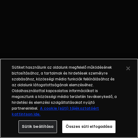
őket. Mély
barátság
szövődött köztük,
amely kiállta az
idő próbáját, és
nagyralátó álmok
szülője lett. Az
azóta eltelt évek
során megélték a
Sütiket használunk az oldalunk megfelelő működésének
siker és a bukás
biztosításához, a tartalmak és hirdetések személyre
sokféle szintjét.
szabásához, közösségi média funkciók felkínálásához és
az oldalunk látogatottságának elemzéséhez.
Karriert építettek,
Oldalhasználattal kapcsolatos információkat is
családot
megosztunk a közösségi média területén tevékenykedő, a
alapítottak,
hirdetési és elemzési szolgáltatásokat nyújtó
gyermekeik
partnereinkkel.
A cookie (süti) tájékoztatóért
kattintson ide.
születtek,
elváltak.
Sütik beállítása
Összes süti elfogadása
Néhányuk nem is