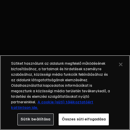
őket. Mély
barátság
szövődött köztük,
amely kiállta az
idő próbáját, és
nagyralátó álmok
szülője lett. Az
azóta eltelt évek
során megélték a
Sütiket használunk az oldalunk megfelelő működésének
siker és a bukás
biztosításához, a tartalmak és hirdetések személyre
sokféle szintjét.
szabásához, közösségi média funkciók felkínálásához és
az oldalunk látogatottságának elemzéséhez.
Karriert építettek,
Oldalhasználattal kapcsolatos információkat is
családot
megosztunk a közösségi média területén tevékenykedő, a
alapítottak,
hirdetési és elemzési szolgáltatásokat nyújtó
gyermekeik
partnereinkkel.
A cookie (süti) tájékoztatóért
kattintson ide.
születtek,
elváltak.
Sütik beállítása
Összes süti elfogadása
Néhányuk nem is