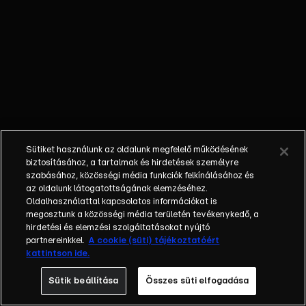
követően minden
megváltozik. A
felvásárolt
nevelőotthon
felújítása és egy
vállalkozás
életben tartása a
tét, miközben a
Mátyás király
Sütiket használunk az oldalunk megfelelő működésének
téren álló épület
biztosításához, a tartalmak és hirdetések személyre
lakóinak
szabásához, közösségi média funkciók felkínálásához és
az oldalunk látogatottságának elemzéséhez.
folyamatosan
Oldalhasználattal kapcsolatos információkat is
pezseg az élete.
megosztunk a közösségi média területén tevékenykedő, a
A nagy sikerű
hirdetési és elemzési szolgáltatásokat nyújtó
sorozat 1998-ban
partnereinkkel.
A cookie (süti) tájékoztatóért
kattintson ide.
debütált és a
rajongók 23 éven
Sütik beállítása
Összes süti elfogadása
keresztül