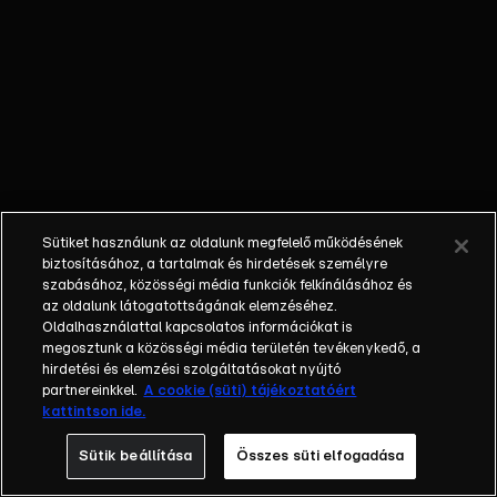
követően minden
megváltozik. A
felvásárolt
nevelőotthon
felújítása és egy
vállalkozás
életben tartása a
tét, miközben a
Mátyás király
Sütiket használunk az oldalunk megfelelő működésének
téren álló épület
biztosításához, a tartalmak és hirdetések személyre
lakóinak
szabásához, közösségi média funkciók felkínálásához és
az oldalunk látogatottságának elemzéséhez.
folyamatosan
Oldalhasználattal kapcsolatos információkat is
pezseg az élete.
megosztunk a közösségi média területén tevékenykedő, a
A nagy sikerű
hirdetési és elemzési szolgáltatásokat nyújtó
sorozat 1998-ban
partnereinkkel.
A cookie (süti) tájékoztatóért
kattintson ide.
debütált és a
rajongók 23 éven
Sütik beállítása
Összes süti elfogadása
keresztül