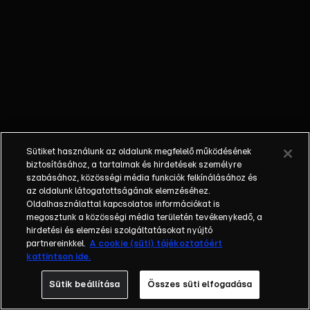
követően minden
megváltozik. A
felvásárolt
nevelőotthon
felújítása és egy
vállalkozás
életben tartása a
tét, miközben a
Mátyás király
Sütiket használunk az oldalunk megfelelő működésének
téren álló épület
biztosításához, a tartalmak és hirdetések személyre
lakóinak
szabásához, közösségi média funkciók felkínálásához és
az oldalunk látogatottságának elemzéséhez.
folyamatosan
Oldalhasználattal kapcsolatos információkat is
pezseg az élete.
megosztunk a közösségi média területén tevékenykedő, a
A nagy sikerű
hirdetési és elemzési szolgáltatásokat nyújtó
sorozat 1998-ban
partnereinkkel.
A cookie (süti) tájékoztatóért
kattintson ide.
debütált és a
rajongók 23 éven
Sütik beállítása
Összes süti elfogadása
keresztül