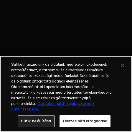
követően minden
megváltozik. A
felvásárolt
nevelőotthon
felújítása és egy
vállalkozás
életben tartása a
tét, miközben a
Mátyás király
Sütiket használunk az oldalunk megfelelő működésének
téren álló épület
biztosításához, a tartalmak és hirdetések személyre
lakóinak
szabásához, közösségi média funkciók felkínálásához és
az oldalunk látogatottságának elemzéséhez.
folyamatosan
Oldalhasználattal kapcsolatos információkat is
pezseg az élete.
megosztunk a közösségi média területén tevékenykedő, a
A nagy sikerű
hirdetési és elemzési szolgáltatásokat nyújtó
sorozat 1998-ban
partnereinkkel.
A cookie (süti) tájékoztatóért
kattintson ide.
debütált és a
rajongók 23 éven
Sütik beállítása
Összes süti elfogadása
keresztül