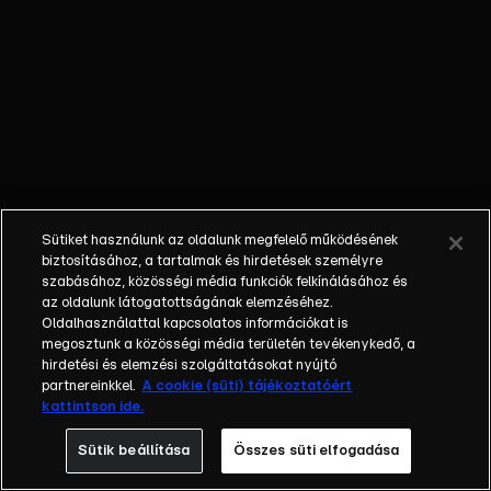
követően minden
megváltozik. A
felvásárolt
nevelőotthon
felújítása és egy
vállalkozás
életben tartása a
tét, miközben a
Mátyás király
Sütiket használunk az oldalunk megfelelő működésének
téren álló épület
biztosításához, a tartalmak és hirdetések személyre
lakóinak
szabásához, közösségi média funkciók felkínálásához és
az oldalunk látogatottságának elemzéséhez.
folyamatosan
Oldalhasználattal kapcsolatos információkat is
pezseg az élete.
megosztunk a közösségi média területén tevékenykedő, a
A nagy sikerű
hirdetési és elemzési szolgáltatásokat nyújtó
sorozat 1998-ban
partnereinkkel.
A cookie (süti) tájékoztatóért
kattintson ide.
debütált és a
rajongók 23 éven
Sütik beállítása
Összes süti elfogadása
keresztül