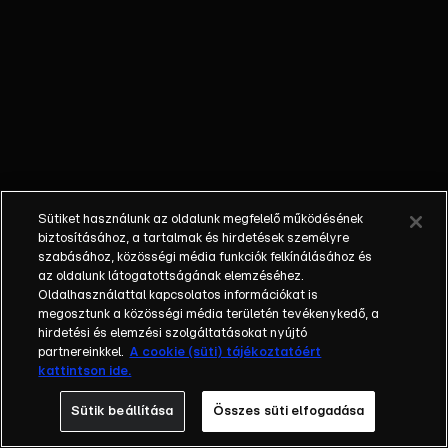
követően minden
megváltozik. A
felvásárolt
nevelőotthon
felújítása és egy
vállalkozás
életben tartása a
tét, miközben a
Mátyás király
Sütiket használunk az oldalunk megfelelő működésének
téren álló épület
biztosításához, a tartalmak és hirdetések személyre
lakóinak
szabásához, közösségi média funkciók felkínálásához és
az oldalunk látogatottságának elemzéséhez.
folyamatosan
Oldalhasználattal kapcsolatos információkat is
pezseg az élete.
megosztunk a közösségi média területén tevékenykedő, a
A nagy sikerű
hirdetési és elemzési szolgáltatásokat nyújtó
sorozat 1998-ban
partnereinkkel.
A cookie (süti) tájékoztatóért
kattintson ide.
debütált és a
rajongók 23 éven
Sütik beállítása
Összes süti elfogadása
keresztül