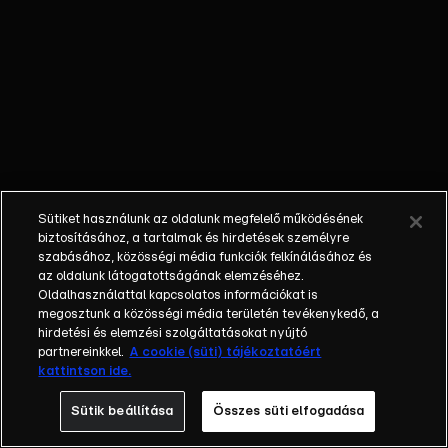
követően minden
megváltozik. A
felvásárolt
nevelőotthon
felújítása és egy
vállalkozás
életben tartása a
tét, miközben a
Mátyás király
Sütiket használunk az oldalunk megfelelő működésének
téren álló épület
biztosításához, a tartalmak és hirdetések személyre
lakóinak
szabásához, közösségi média funkciók felkínálásához és
az oldalunk látogatottságának elemzéséhez.
folyamatosan
Oldalhasználattal kapcsolatos információkat is
pezseg az élete.
megosztunk a közösségi média területén tevékenykedő, a
A nagy sikerű
hirdetési és elemzési szolgáltatásokat nyújtó
sorozat 1998-ban
partnereinkkel.
A cookie (süti) tájékoztatóért
kattintson ide.
debütált és a
rajongók 23 éven
Sütik beállítása
Összes süti elfogadása
keresztül