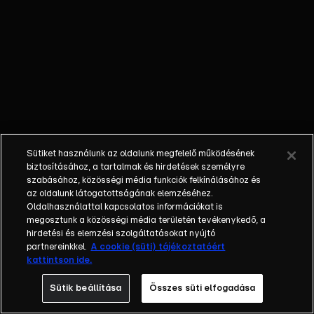
követően minden
megváltozik. A
felvásárolt
nevelőotthon
felújítása és egy
vállalkozás
életben tartása a
tét, miközben a
Mátyás király
Sütiket használunk az oldalunk megfelelő működésének
téren álló épület
biztosításához, a tartalmak és hirdetések személyre
lakóinak
szabásához, közösségi média funkciók felkínálásához és
az oldalunk látogatottságának elemzéséhez.
folyamatosan
Oldalhasználattal kapcsolatos információkat is
pezseg az élete.
megosztunk a közösségi média területén tevékenykedő, a
A nagy sikerű
hirdetési és elemzési szolgáltatásokat nyújtó
sorozat 1998-ban
partnereinkkel.
A cookie (süti) tájékoztatóért
kattintson ide.
debütált és a
rajongók 23 éven
Sütik beállítása
Összes süti elfogadása
keresztül