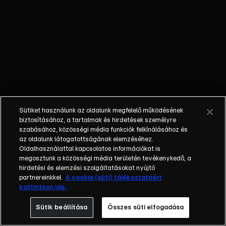
őket. Mély
barátság
szövődött köztük,
amely kiállta az
idő próbáját, és
nagyralátó álmok
szülője lett. Az
azóta eltelt évek
során megélték a
Sütiket használunk az oldalunk megfelelő működésének
siker és a bukás
biztosításához, a tartalmak és hirdetések személyre
sokféle szintjét.
szabásához, közösségi média funkciók felkínálásához és
az oldalunk látogatottságának elemzéséhez.
Karriert építettek,
Oldalhasználattal kapcsolatos információkat is
családot
megosztunk a közösségi média területén tevékenykedő, a
alapítottak,
hirdetési és elemzési szolgáltatásokat nyújtó
gyermekeik
partnereinkkel.
A cookie (süti) tájékoztatóért
kattintson ide.
születtek,
elváltak.
Sütik beállítása
Összes süti elfogadása
Néhányuk nem is