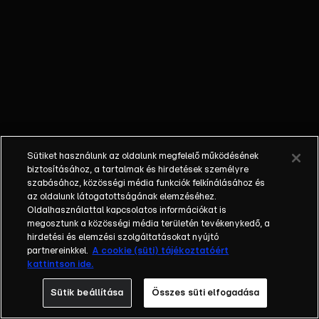
őket. Mély
barátság
szövődött köztük,
amely kiállta az
idő próbáját, és
nagyralátó álmok
szülője lett. Az
azóta eltelt évek
során megélték a
Sütiket használunk az oldalunk megfelelő működésének
siker és a bukás
biztosításához, a tartalmak és hirdetések személyre
sokféle szintjét.
szabásához, közösségi média funkciók felkínálásához és
az oldalunk látogatottságának elemzéséhez.
Karriert építettek,
Oldalhasználattal kapcsolatos információkat is
családot
megosztunk a közösségi média területén tevékenykedő, a
alapítottak,
hirdetési és elemzési szolgáltatásokat nyújtó
gyermekeik
partnereinkkel.
A cookie (süti) tájékoztatóért
kattintson ide.
születtek,
elváltak.
Sütik beállítása
Összes süti elfogadása
Néhányuk nem is