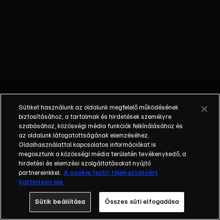
őket. Mély
barátság
szövődött köztük,
amely kiállta az
idő próbáját, és
nagyralátó álmok
szülője lett. Az
azóta eltelt évek
során megélték a
Sütiket használunk az oldalunk megfelelő működésének
siker és a bukás
biztosításához, a tartalmak és hirdetések személyre
sokféle szintjét.
szabásához, közösségi média funkciók felkínálásához és
az oldalunk látogatottságának elemzéséhez.
Karriert építettek,
Oldalhasználattal kapcsolatos információkat is
családot
megosztunk a közösségi média területén tevékenykedő, a
alapítottak,
hirdetési és elemzési szolgáltatásokat nyújtó
gyermekeik
partnereinkkel.
A cookie (süti) tájékoztatóért
kattintson ide.
születtek,
elváltak.
Sütik beállítása
Összes süti elfogadása
Néhányuk nem is