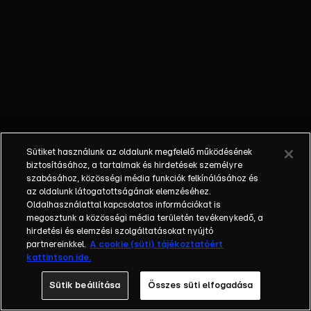
őket. Mély
barátság
szövődött köztük,
amely kiállta az
idő próbáját, és
nagyralátó álmok
szülője lett. Az
azóta eltelt évek
során megélték a
Sütiket használunk az oldalunk megfelelő működésének
siker és a bukás
biztosításához, a tartalmak és hirdetések személyre
sokféle szintjét.
szabásához, közösségi média funkciók felkínálásához és
az oldalunk látogatottságának elemzéséhez.
Karriert építettek,
Oldalhasználattal kapcsolatos információkat is
családot
megosztunk a közösségi média területén tevékenykedő, a
alapítottak,
hirdetési és elemzési szolgáltatásokat nyújtó
gyermekeik
partnereinkkel.
A cookie (süti) tájékoztatóért
kattintson ide.
születtek,
elváltak.
Sütik beállítása
Összes süti elfogadása
Néhányuk nem is