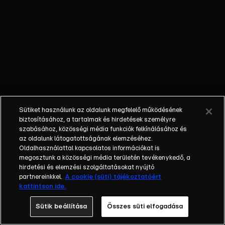
őket. Mély
barátság
szövődött köztük,
amely kiállta az
idő próbáját, és
nagyralátó álmok
szülője lett. Az
azóta eltelt évek
során megélték a
Sütiket használunk az oldalunk megfelelő működésének
siker és a bukás
biztosításához, a tartalmak és hirdetések személyre
sokféle szintjét.
szabásához, közösségi média funkciók felkínálásához és
az oldalunk látogatottságának elemzéséhez.
Karriert építettek,
Oldalhasználattal kapcsolatos információkat is
családot
megosztunk a közösségi média területén tevékenykedő, a
alapítottak,
hirdetési és elemzési szolgáltatásokat nyújtó
gyermekeik
partnereinkkel.
A cookie (süti) tájékoztatóért
kattintson ide.
születtek,
elváltak.
Sütik beállítása
Összes süti elfogadása
Néhányuk nem is