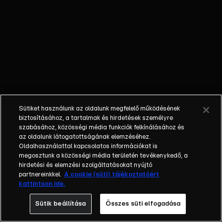
őket. Mély
barátság
szövődött köztük,
amely kiállta az
idő próbáját, és
nagyralátó álmok
szülője lett. Az
azóta eltelt évek
során megélték a
Sütiket használunk az oldalunk megfelelő működésének
siker és a bukás
biztosításához, a tartalmak és hirdetések személyre
sokféle szintjét.
szabásához, közösségi média funkciók felkínálásához és
az oldalunk látogatottságának elemzéséhez.
Karriert építettek,
Oldalhasználattal kapcsolatos információkat is
családot
megosztunk a közösségi média területén tevékenykedő, a
alapítottak,
hirdetési és elemzési szolgáltatásokat nyújtó
gyermekeik
partnereinkkel.
A cookie (süti) tájékoztatóért
kattintson ide.
születtek,
elváltak.
Sütik beállítása
Összes süti elfogadása
Néhányuk nem is