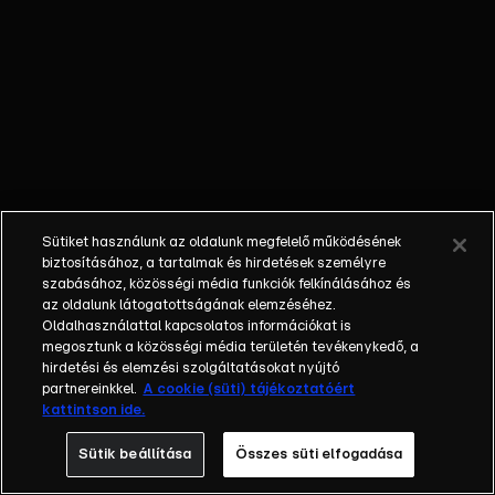
őket. Mély
barátság
szövődött köztük,
amely kiállta az
idő próbáját, és
nagyralátó álmok
szülője lett. Az
azóta eltelt évek
során megélték a
Sütiket használunk az oldalunk megfelelő működésének
siker és a bukás
biztosításához, a tartalmak és hirdetések személyre
sokféle szintjét.
szabásához, közösségi média funkciók felkínálásához és
az oldalunk látogatottságának elemzéséhez.
Karriert építettek,
Oldalhasználattal kapcsolatos információkat is
családot
megosztunk a közösségi média területén tevékenykedő, a
alapítottak,
hirdetési és elemzési szolgáltatásokat nyújtó
gyermekeik
partnereinkkel.
A cookie (süti) tájékoztatóért
kattintson ide.
születtek,
elváltak.
Sütik beállítása
Összes süti elfogadása
Néhányuk nem is