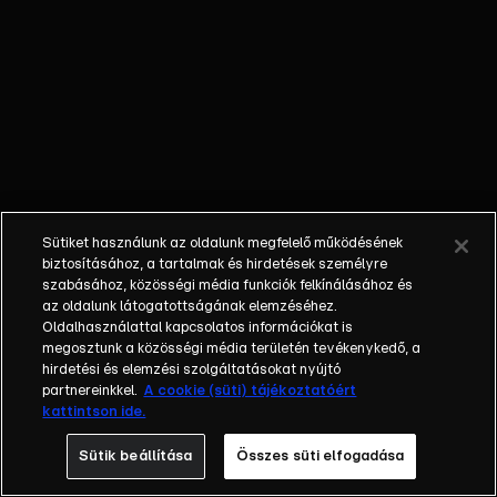
őket. Mély
barátság
szövődött köztük,
amely kiállta az
idő próbáját, és
nagyralátó álmok
szülője lett. Az
azóta eltelt évek
során megélték a
Sütiket használunk az oldalunk megfelelő működésének
siker és a bukás
biztosításához, a tartalmak és hirdetések személyre
sokféle szintjét.
szabásához, közösségi média funkciók felkínálásához és
az oldalunk látogatottságának elemzéséhez.
Karriert építettek,
Oldalhasználattal kapcsolatos információkat is
családot
megosztunk a közösségi média területén tevékenykedő, a
alapítottak,
hirdetési és elemzési szolgáltatásokat nyújtó
gyermekeik
partnereinkkel.
A cookie (süti) tájékoztatóért
kattintson ide.
születtek,
elváltak.
Sütik beállítása
Összes süti elfogadása
Néhányuk nem is