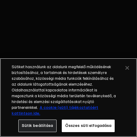
őket. Mély
barátság
szövődött köztük,
amely kiállta az
idő próbáját, és
nagyralátó álmok
szülője lett. Az
azóta eltelt évek
során megélték a
Sütiket használunk az oldalunk megfelelő működésének
siker és a bukás
biztosításához, a tartalmak és hirdetések személyre
sokféle szintjét.
szabásához, közösségi média funkciók felkínálásához és
az oldalunk látogatottságának elemzéséhez.
Karriert építettek,
Oldalhasználattal kapcsolatos információkat is
családot
megosztunk a közösségi média területén tevékenykedő, a
alapítottak,
hirdetési és elemzési szolgáltatásokat nyújtó
gyermekeik
partnereinkkel.
A cookie (süti) tájékoztatóért
kattintson ide.
születtek,
elváltak.
Sütik beállítása
Összes süti elfogadása
Néhányuk nem is