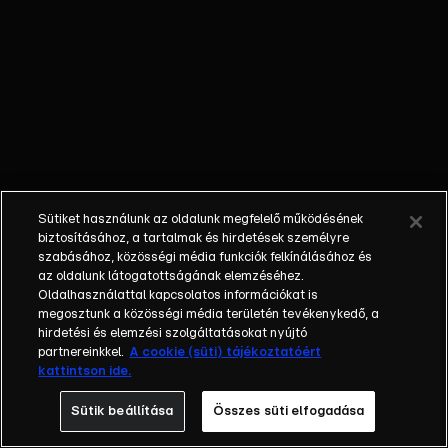
őket. Mély
barátság
szövődött köztük,
amely kiállta az
idő próbáját, és
nagyralátó álmok
szülője lett. Az
azóta eltelt évek
során megélték a
Sütiket használunk az oldalunk megfelelő működésének
siker és a bukás
biztosításához, a tartalmak és hirdetések személyre
sokféle szintjét.
szabásához, közösségi média funkciók felkínálásához és
az oldalunk látogatottságának elemzéséhez.
Karriert építettek,
Oldalhasználattal kapcsolatos információkat is
családot
megosztunk a közösségi média területén tevékenykedő, a
alapítottak,
hirdetési és elemzési szolgáltatásokat nyújtó
gyermekeik
partnereinkkel.
A cookie (süti) tájékoztatóért
kattintson ide.
születtek,
elváltak.
Sütik beállítása
Összes süti elfogadása
Néhányuk nem is